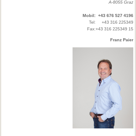
A-8055 Graz
Mobil:
+43 676 527 4196
Tel:
+43 316 225349
Fax:
+43 316 225349 15
Franz Paier