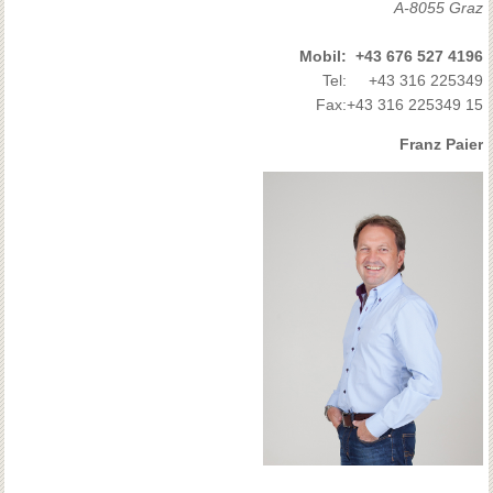
A-8055 Graz
Mobil:
+43 676 527 4196
Tel:
+43 316 225349
Fax:
+43 316 225349 15
Franz Paier