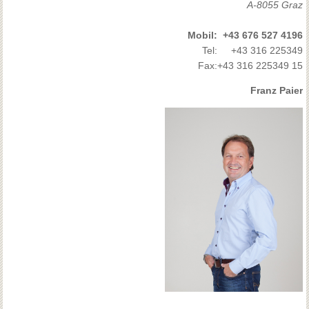
A-8055 Graz
Mobil:
+43 676 527 4196
Tel:
+43 316 225349
Fax:
+43 316 225349 15
Franz Paier