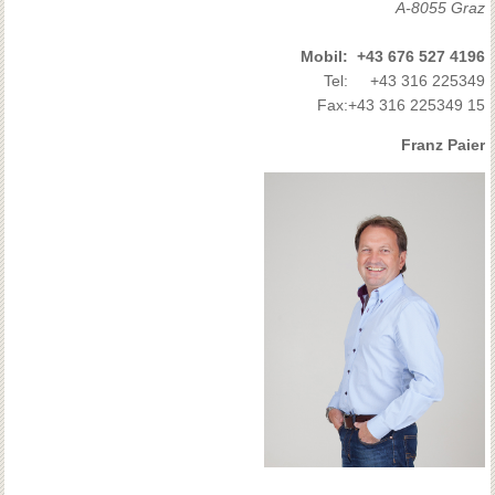
A-8055 Graz
Mobil:
+43 676 527 4196
Tel:
+43 316 225349
Fax:
+43 316 225349 15
Franz Paier