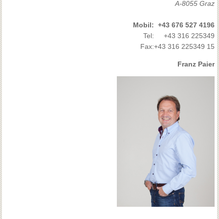
A-8055 Graz
Mobil:
+43 676 527 4196
Tel:
+43 316 225349
Fax:
+43 316 225349 15
Franz Paier