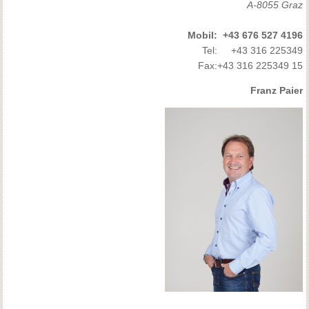
A-8055 Graz
Mobil:
+43 676 527 4196
Tel:
+43 316 225349
Fax:
+43 316 225349 15
Franz Paier