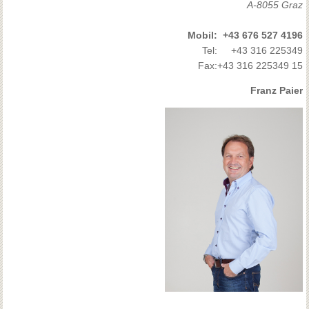
A-8055 Graz
Mobil:
+43 676 527 4196
Tel:
+43 316 225349
Fax:
+43 316 225349 15
Franz Paier