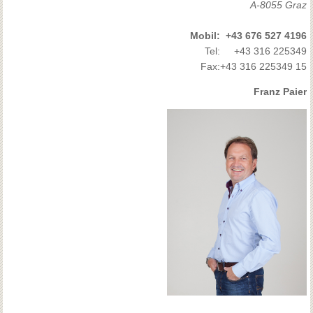
A-8055 Graz
Mobil:
+43 676 527 4196
Tel:
+43 316 225349
Fax:
+43 316 225349 15
Franz Paier