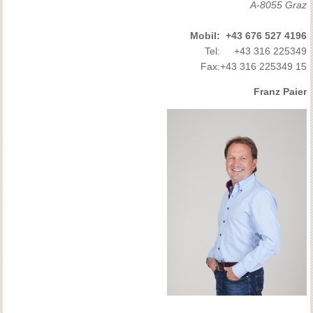
A-8055 Graz
Mobil:
+43 676 527 4196
Tel:
+43 316 225349
Fax:
+43 316 225349 15
Franz Paier