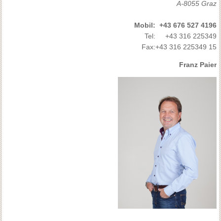
A-8055 Graz
Mobil:
+43 676 527 4196
Tel:
+43 316 225349
Fax:
+43 316 225349 15
Franz Paier