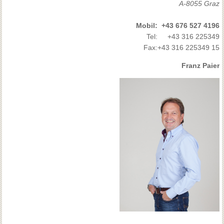
A-8055 Graz
Mobil:
+43 676 527 4196
Tel:
+43 316 225349
Fax:
+43 316 225349 15
Franz Paier