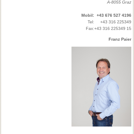
A-8055 Graz
Mobil:
+43 676 527 4196
Tel:
+43 316 225349
Fax:
+43 316 225349 15
Franz Paier