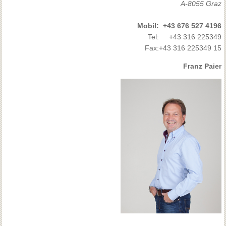
A-8055 Graz
Mobil:
+43 676 527 4196
Tel:
+43 316 225349
Fax:
+43 316 225349 15
Franz Paier