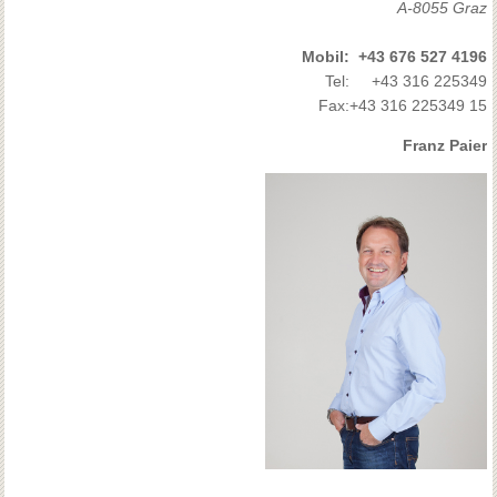
A-8055 Graz
Mobil:
+43 676 527 4196
Tel:
+43 316 225349
Fax:
+43 316 225349 15
Franz Paier