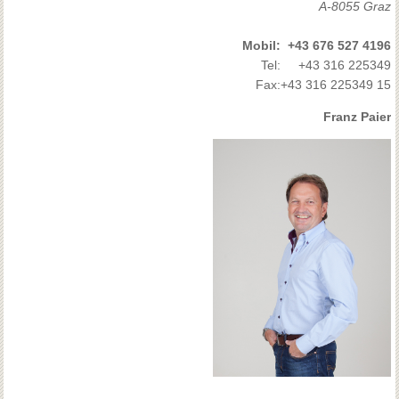
A-8055 Graz
Mobil:
+43 676 527 4196
Tel:
+43 316 225349
Fax:
+43 316 225349 15
Franz Paier