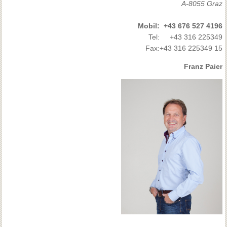
A-8055 Graz
Mobil:
+43 676 527 4196
Tel:
+43 316 225349
Fax:
+43 316 225349 15
Franz Paier