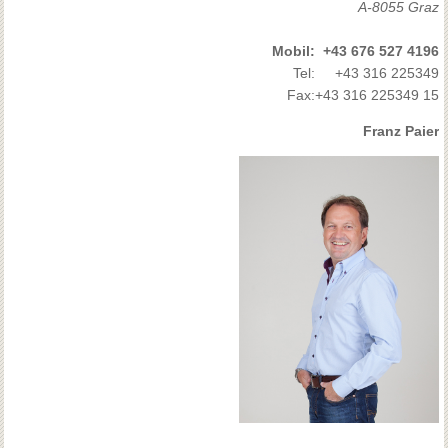
A-8055 Graz
Mobil:
+43 676 527 4196
Tel:
+43 316 225349
Fax:
+43 316 225349 15
Franz Paier