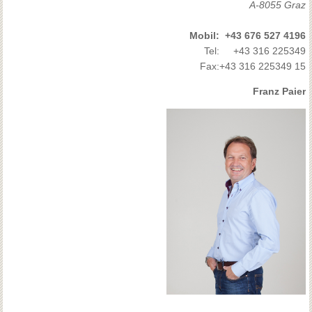
A-8055 Graz
Mobil:
+43 676 527 4196
Tel:
+43 316 225349
Fax:
+43 316 225349 15
Franz Paier