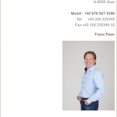
A-8055 Graz
Mobil:
+43 676 527 4196
Tel:
+43 316 225349
Fax:
+43 316 225349 15
Franz Paier