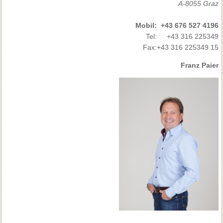
A-8055 Graz
Mobil:
+43 676 527 4196
Tel:
+43 316 225349
Fax:
+43 316 225349 15
Franz Paier