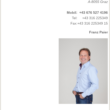
A-8055 Graz
Mobil:
+43 676 527 4196
Tel:
+43 316 225349
Fax:
+43 316 225349 15
Franz Paier