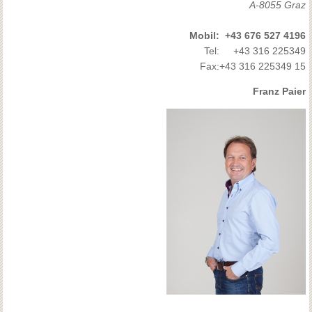
A-8055 Graz
Mobil:
+43 676 527 4196
Tel:
+43 316 225349
Fax:
+43 316 225349 15
Franz Paier