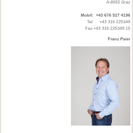
A-8055 Graz
Mobil:
+43 676 527 4196
Tel:
+43 316 225349
Fax:
+43 316 225349 15
Franz Paier