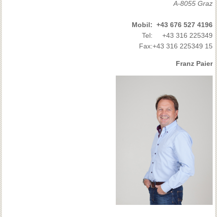
A-8055 Graz
Mobil:
+43 676 527 4196
Tel:
+43 316 225349
Fax:
+43 316 225349 15
Franz Paier