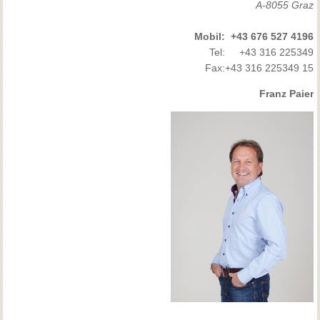
A-8055 Graz
Mobil:
+43 676 527 4196
Tel:
+43 316 225349
Fax:
+43 316 225349 15
Franz Paier