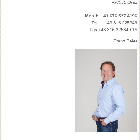
A-8055 Graz
Mobil:
+43 676 527 4196
Tel:
+43 316 225349
Fax:
+43 316 225349 15
Franz Paier