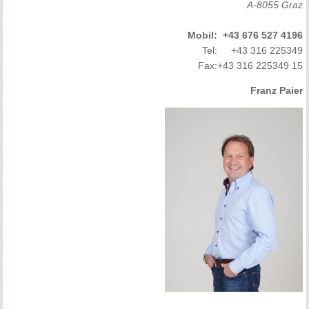
A-8055 Graz
Mobil:
+43 676 527 4196
Tel:
+43 316 225349
Fax:
+43 316 225349 15
Franz Paier