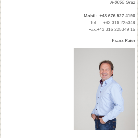
A-8055 Graz
Mobil:
+43 676 527 4196
Tel:
+43 316 225349
Fax:
+43 316 225349 15
Franz Paier