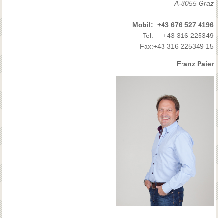
A-8055 Graz
Mobil:
+43 676 527 4196
Tel:
+43 316 225349
Fax:
+43 316 225349 15
Franz Paier