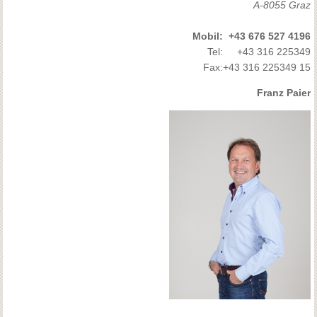
A-8055 Graz
Mobil:
+43 676 527 4196
Tel:
+43 316 225349
Fax:
+43 316 225349 15
Franz Paier