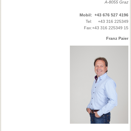
A-8055 Graz
Mobil:
+43 676 527 4196
Tel:
+43 316 225349
Fax:
+43 316 225349 15
Franz Paier