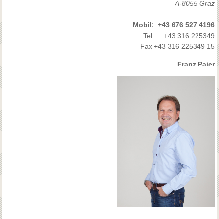
A-8055 Graz
Mobil:
+43 676 527 4196
Tel:
+43 316 225349
Fax:
+43 316 225349 15
Franz Paier