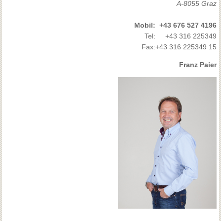
A-8055 Graz
Mobil:
+43 676 527 4196
Tel:
+43 316 225349
Fax:
+43 316 225349 15
Franz Paier