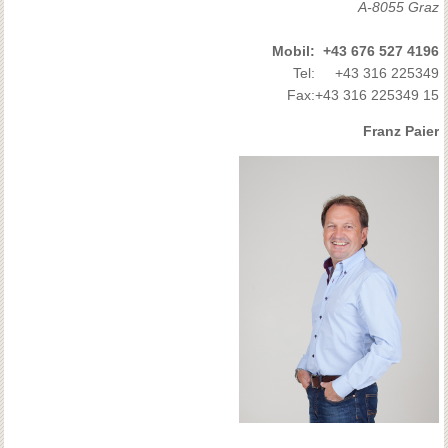
A-8055 Graz
Mobil:
+43 676 527 4196
Tel:
+43 316 225349
Fax:
+43 316 225349 15
Franz Paier