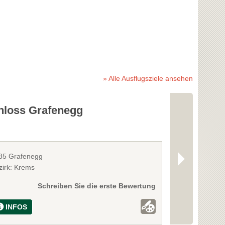
» Alle Ausflugsziele ansehen
hloss Grafenegg
Pleyel Mu
85 Grafenegg
3701 Rupperst
zirk: Krems
Bezirk: Tulln
Schreiben Sie die erste Bewertung
INFOS
INFOS