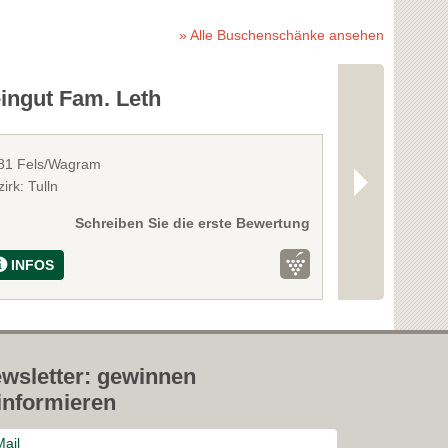
» Alle Buschenschänke ansehen
ingut Fam. Leth
Weingut Jo
81 Fels/Wagram
3701 Zaussenb
irk: Tulln
Bezirk: Tulln
Schreiben Sie die erste Bewertung
INFOS
INFOS
wsletter: gewinnen
informieren