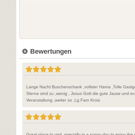
Bewertungen
Lange Nacht Buschenschank ,vollster Hama ,Tolle Gastge
Sterne sind zu ,wenig , Jesus Gott die gute Jause und er
Veranstaltung ,weiter so ,Lg Fam Krois
Great place to visit ,specially in a sunny day to enjoy the