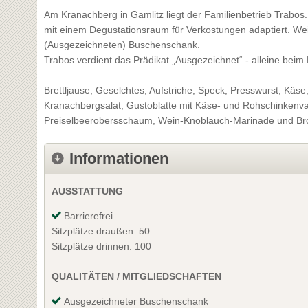
Am Kranachberg in Gamlitz liegt der Familienbetrieb Trabos.
mit einem Degustationsraum für Verkostungen adaptiert. We
(Ausgezeichneten) Buschenschank.
Trabos verdient das Prädikat „Ausgezeichnet“ - alleine bei
Brettljause, Geselchtes, Aufstriche, Speck, Presswurst, Käs
Kranachbergsalat, Gustoblatte mit Käse- und Rohschinkenvari
Preiselbeerobersschaum, Wein-Knoblauch-Marinade und Brot, 
Informationen
AUSSTATTUNG
Barrierefrei
Sitzplätze draußen: 50
Sitzplätze drinnen: 100
QUALITÄTEN / MITGLIEDSCHAFTEN
Ausgezeichneter Buschenschank