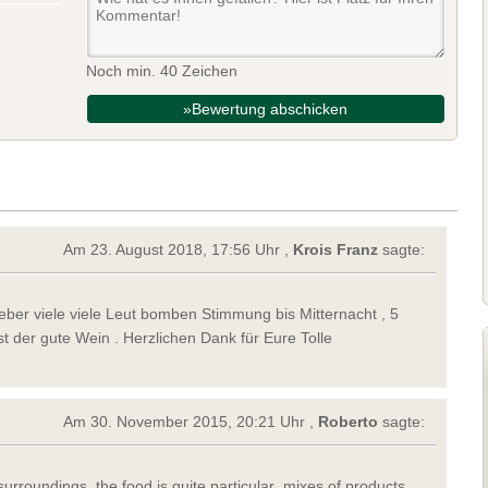
Noch min. 40 Zeichen
»Bewertung abschicken
Am 23. August 2018, 17:56 Uhr ,
Krois Franz
sagte:
ber viele viele Leut bomben Stimmung bis Mitternacht , 5
st der gute Wein . Herzlichen Dank für Eure Tolle
Am 30. November 2015, 20:21 Uhr ,
Roberto
sagte:
 surroundings ,the food is quite particular ,mixes of products