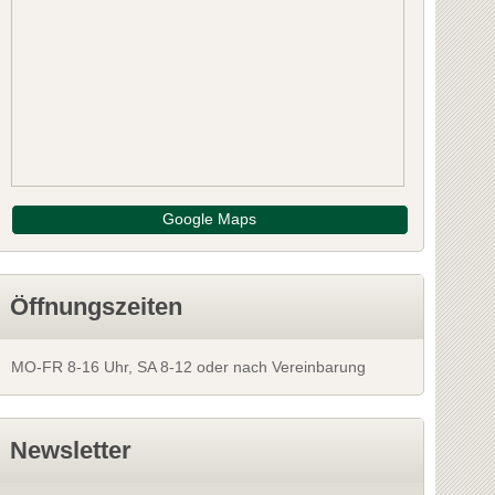
Strohmeier
roßklein
8452 Großklein
 Leibnitz
Bezirk: Leibnitz
5 Bewertungen
NFOS
INFOS
Google Maps
Öffnungszeiten
MO-FR 8-16 Uhr, SA 8-12 oder nach Vereinbarung
Newsletter