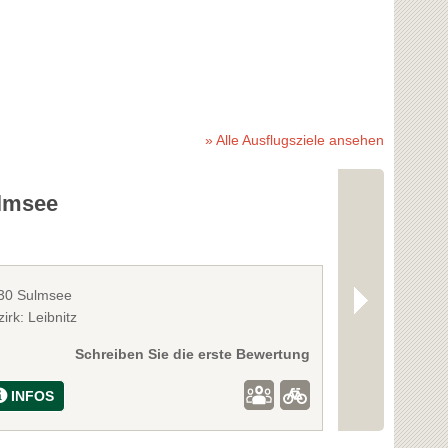
» Alle Ausflugsziele ansehen
lmsee
Freibad L
30 Sulmsee
8463 Leutscha
irk: Leibnitz
Bezirk: Leibnitz
Schreiben Sie die erste Bewertung
INFOS
INFOS