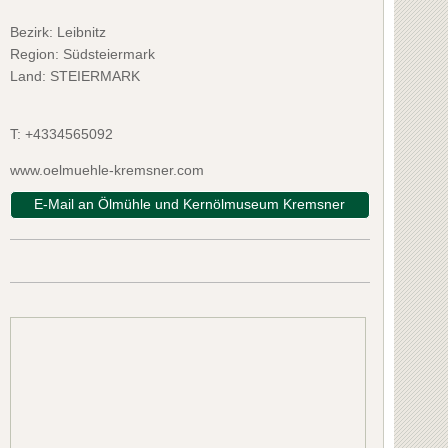
Bezirk:
Leibnitz
Region: Südsteiermark
Land: STEIERMARK
T:
+4334565092
www.oelmuehle-kremsner.com
E-Mail an Ölmühle und Kernölmuseum Kremsner
gut & Buschenschank Pölzl
Buschenscha