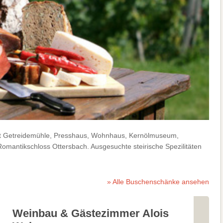
t Getreidemühle, Presshaus, Wohnhaus, Kernölmuseum,
omantikschloss Ottersbach. Ausgesuchte steirische Spezilitäten
» Alle Buschenschänke ansehen
Weinbau & Gästezimmer Alois
Wein