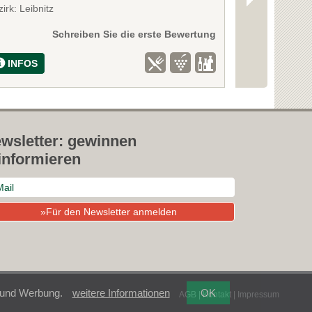
irk: Leibnitz
Bezirk: Leibnitz
Schreiben Sie die erste Bewertung
INFOS
INFOS
wsletter: gewinnen
informieren
»Für den Newsletter anmelden
t und Werbung.
weitere Informationen
OK
AGB
|
Kontakt
|
Impressum