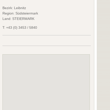
Bezirk:
Leibnitz
Region: Südsteiermark
Land: STEIERMARK
T:
+43 (0) 3453 / 5840