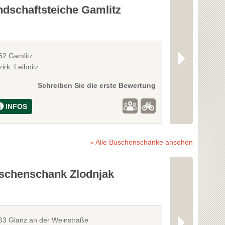
ndschaftsteiche Gamlitz
Bergbad R
62 Gamlitz
8461 Retznei
irk: Leibnitz
Bezirk: Leibnitz
Schreiben Sie die erste Bewertung
INFOS
INFOS
» Alle Buschenschänke ansehen
schenschank Zlodnjak
Weingut u
63 Glanz an der Weinstraße
8442 Kitzeck i