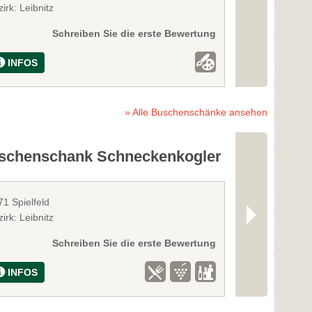
irk: Leibnitz
Bezirk: Leibnitz
Schreiben Sie die erste Bewertung
INFOS
INFOS
» Alle Buschenschänke ansehen
schenschank Schneckenkogler
Weingut G
1 Spielfeld
8462 Gamlitz
irk: Leibnitz
Bezirk: Leibnitz
Schreiben Sie die erste Bewertung
INFOS
INFOS