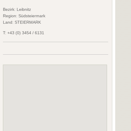
Bezirk:
Leibnitz
Region: Südsteiermark
Land: STEIERMARK
T:
+43 (0) 3454 / 6131