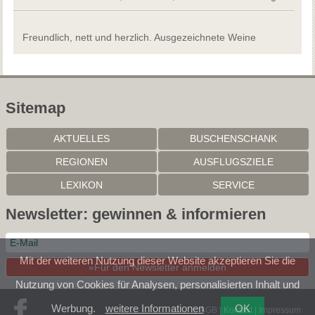
Freundlich, nett und herzlich. Ausgezeichnete Weine
Sitemap
AKTUELLES
BUSCHENSCHANK
REGIONEN
AUSFLUGSZIELE
LEXIKON
SERVICE
Newsletter: gewinnen & informieren
Mit der weiteren Nutzung dieser Website akzeptieren Sie die
»Für den Newsletter anmelden
Nutzung von Cookies für Analysen, personalisierten Inhalt und
Werbung.
weitere Informationen
OK
AGB
|
Kontakt
|
Impressum