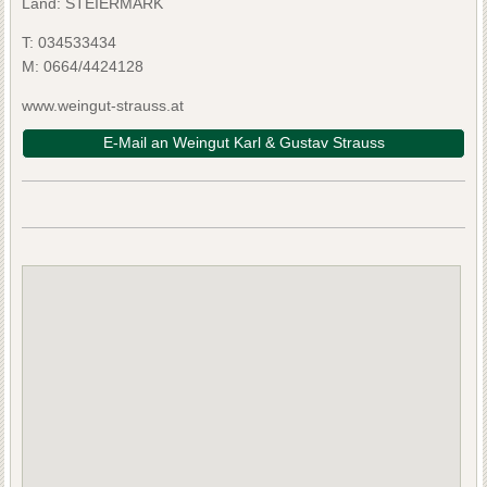
Land: STEIERMARK
T:
034533434
M:
0664/4424128
www.weingut-strauss.at
E-Mail an Weingut Karl & Gustav Strauss