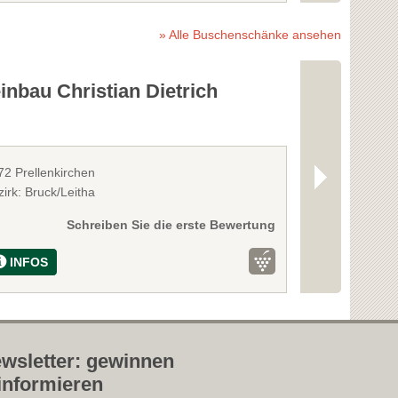
» Alle Buschenschänke ansehen
nbau Christian Dietrich
Weinbau P
72 Prellenkirchen
2431 Enzersdor
irk: Bruck/Leitha
Bezirk: Bruck/L
Schreiben Sie die erste Bewertung
INFOS
INFOS
wsletter: gewinnen
informieren