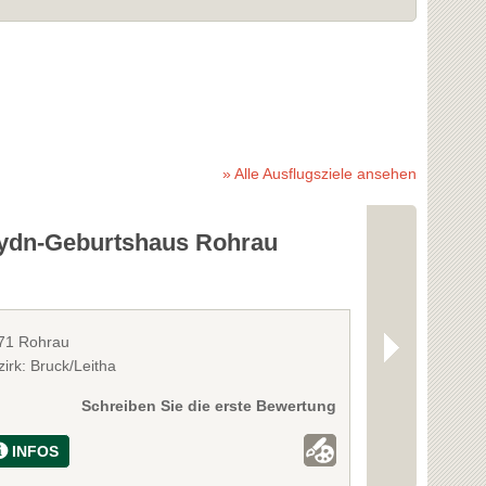
» Alle Ausflugsziele ansehen
ydn-Geburtshaus Rohrau
Schloss R
71 Rohrau
2471 Rohrau
irk: Bruck/Leitha
Bezirk: Bruck/L
Schreiben Sie die erste Bewertung
INFOS
INFOS