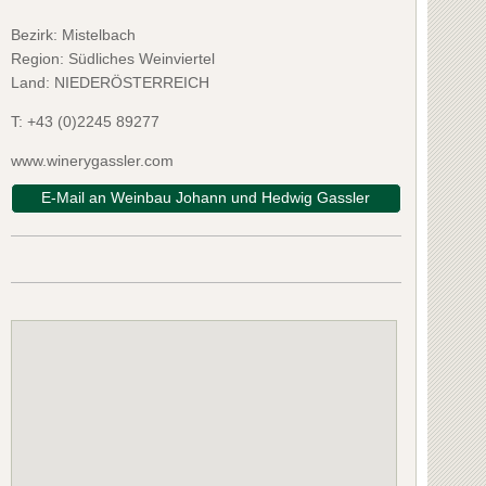
Bezirk:
Mistelbach
Region: Südliches Weinviertel
Land: NIEDERÖSTERREICH
T:
+43 (0)2245 89277
www.winerygassler.com
E-Mail an Weinbau Johann und Hedwig Gassler