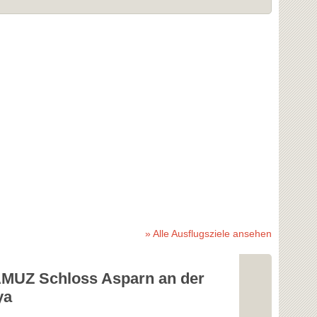
» Alle Ausflugsziele ansehen
MUZ Schloss Asparn an der
Perlen- un
ya
Weinvierte