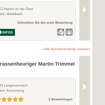
51 Asparn an der Zaya
2100 Stetten
irk: Mistelbach
Bezirk: Korneu
Schreiben Sie die erste Bewertung
INFOS
INFOS
» Alle Buschenschänke ansehen
rrassenheuriger Martin Trimmel
Weinbau &
03 Langenzersdorf
2100 Stetten
zirk: Korneuburg
Bezirk: Korneu
2 Bewertungen