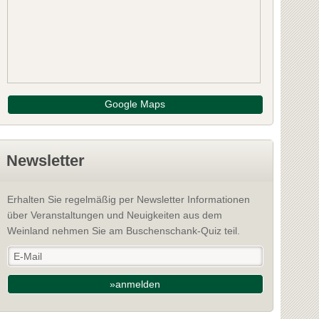
roßengersdorf
2212 Großengersdo
: Mistelbach
Bezirk: Mistelbach
Schreiben Sie die erste Bewertung
Schr
Google Maps
NFOS
INFOS
Newsletter
Erhalten Sie regelmäßig per Newsletter Informationen
über Veranstaltungen und Neuigkeiten aus dem
Weinland nehmen Sie am Buschenschank-Quiz teil.
»anmelden