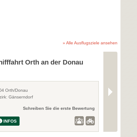
» Alle Ausflugsziele ansehen
ifffahrt Orth an der Donau
Erlebnisp
04 Orth/Donau
2230 Gänsernd
zirk: Gänserndorf
Bezirk: Gänser
Schreiben Sie die erste Bewertung
INFOS
INFOS