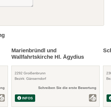
ng
Marienbründl und
Sch
Wallfahrtskirche Hl. Ägydius
2292 Groißenbrunn
23
Bezirk: Gänserndorf
Be
ung
Schreiben Sie die erste Bewertung
INFOS