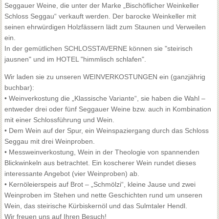
Seggauer Weine, die unter der Marke „Bischöflicher Weinkeller
Schloss Seggau“ verkauft werden. Der barocke Weinkeller mit
seinen ehrwürdigen Holzfässern lädt zum Staunen und Verweilen
ein.
In der gemütlichen SCHLOSSTAVERNE können sie "steirisch
jausnen" und im HOTEL "himmlisch schlafen".
Wir laden sie zu unseren WEINVERKOSTUNGEN ein (ganzjährig
buchbar):
• Weinverkostung die „Klassische Variante“, sie haben die Wahl –
entweder drei oder fünf Seggauer Weine bzw. auch in Kombination
mit einer Schlossführung und Wein.
• Dem Wein auf der Spur, ein Weinspaziergang durch das Schloss
Seggau mit drei Weinproben.
• Messweinverkostung, Wein in der Theologie von spannenden
Blickwinkeln aus betrachtet. Ein koscherer Wein rundet dieses
interessante Angebot (vier Weinproben) ab.
• Kernöleierspeis auf Brot – „Schmölzi“, kleine Jause und zwei
Weinproben im Stehen und nette Geschichten rund um unseren
Wein, das steirische Kürbiskernöl und das Sulmtaler Hendl.
Wir freuen uns auf Ihren Besuch!