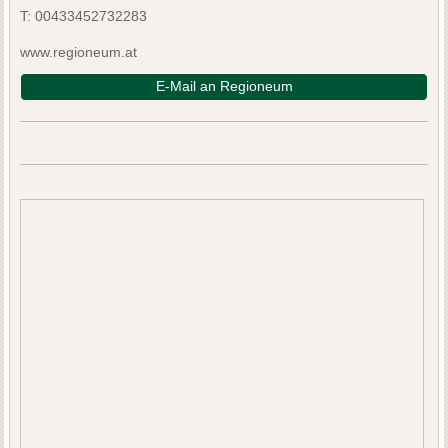
T:
00433452732283
www.regioneum.at
E-Mail an Regioneum