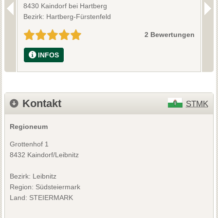
8430 Kaindorf bei Hartberg
8
Bezirk: Hartberg-Fürstenfeld
B
2 Bewertungen
INFOS
Kontakt
STMK
Regioneum
Grottenhof 1
8432 Kaindorf/Leibnitz
Bezirk:
Leibnitz
Region: Südsteiermark
Land: STEIERMARK