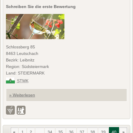
Schreiben Sie die erste Bewertung
Schlossberg 85
8463 Leutschach
Bezirk: Leibnitz
Region: Südsteiermark
Land: STEIERMARK
STMK
» Weiterlesen
«
1
2
...
34
35
36
37
38
39
40
»