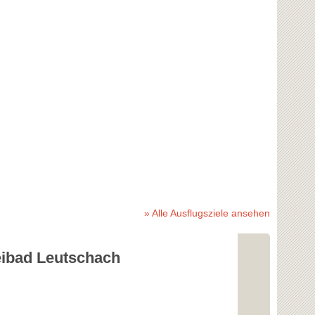
» Alle Ausflugsziele ansehen
eibad Leutschach
Freibad Ar