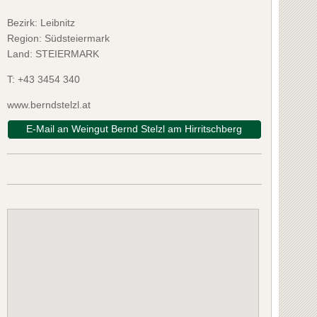
Bezirk:
Leibnitz
Region: Südsteiermark
Land: STEIERMARK
T:
+43 3454 340
www.berndstelzl.at
E-Mail an Weingut Bernd Stelzl am Hirritschberg