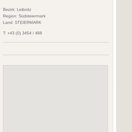
Bezirk:
Leibnitz
Region: Südsteiermark
Land: STEIERMARK
T:
+43 (0) 3454 / 488