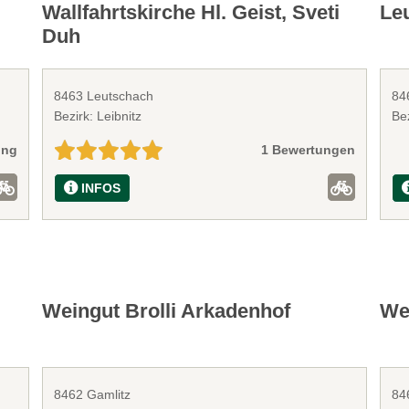
Wallfahrtskirche Hl. Geist, Sveti
Le
Duh
8463 Leutschach
84
Bezirk: Leibnitz
Bez
ung
1 Bewertungen
INFOS
Weingut Brolli Arkadenhof
Wei
8462 Gamlitz
84