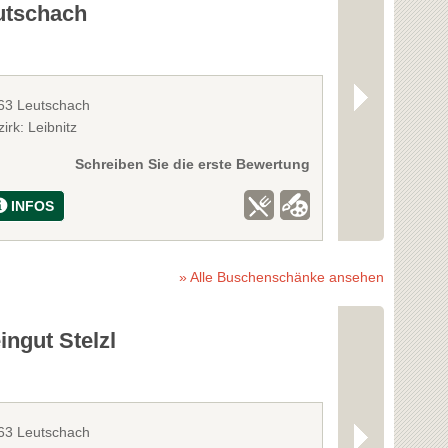
utschach
63 Leutschach
8454 Arnfels
irk: Leibnitz
Bezirk: Leibnitz
Schreiben Sie die erste Bewertung
INFOS
INFOS
» Alle Buschenschänke ansehen
ngut Stelzl
Weinbau Di
63 Leutschach
8462 Gamlitz