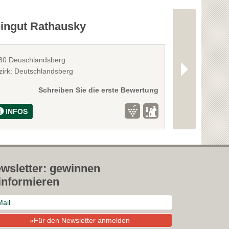
ingut Rathausky
Gästezimm
30 Deuschlandsberg
8511 St. Stefan
zirk: Deutschlandsberg
Bezirk: Deutsc
Schreiben Sie die erste Bewertung
INFOS
INFOS
wsletter: gewinnen
informieren
»Für den Newsletter anmelden