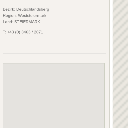
Bezirk:
Deutschlandsberg
Region: Weststeiermark
Land: STEIERMARK
T:
+43 (0) 3463 / 2071