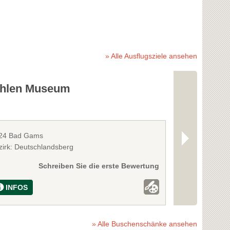
» Alle Ausflugsziele ansehen
hlen Museum
Schaukräu
24 Bad Gams
8524 Bad Gam
zirk: Deutschlandsberg
Bezirk: Deutsc
Schreiben Sie die erste Bewertung
INFOS
INFOS
» Alle Buschenschänke ansehen