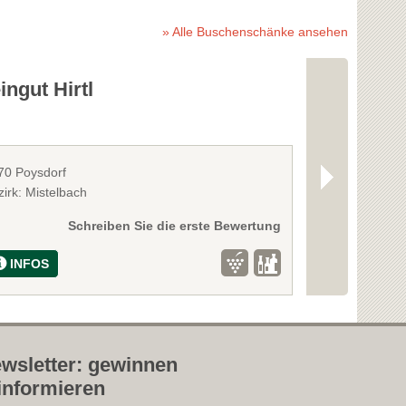
» Alle Buschenschänke ansehen
ngut Hirtl
Weinbau S
70 Poysdorf
2225 Zistersdor
irk: Mistelbach
Bezirk: Gänser
Schreiben Sie die erste Bewertung
INFOS
INFOS
wsletter: gewinnen
informieren