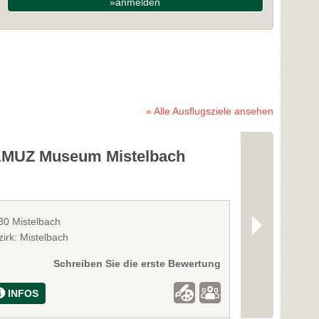
»anmelden
» Alle Ausflugsziele ansehen
MUZ Museum Mistelbach
Museumsdo
30 Mistelbach
2224 Niedersul
irk: Mistelbach
Bezirk: Gänser
Schreiben Sie die erste Bewertung
INFOS
INFOS